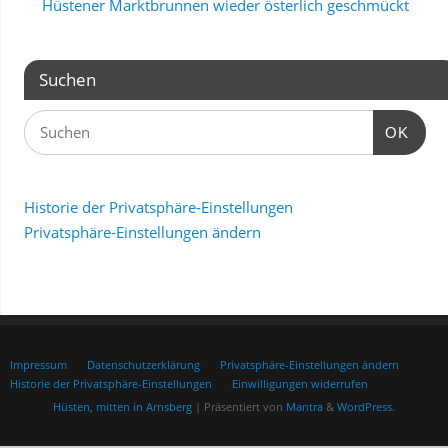
Hüstener Marktbrunnen wieder österlich geschmückt
Suchen
OK
Historie der Privatsphäre-Einstellungen
Privatsphäre-Einstellungen ändern
Impressum
Datenschutzerklärung
Privatsphäre-Einstellungen ändern
Historie der Privatsphäre-Einstellungen
Einwilligungen widerrufen
Hüsten, mitten in Arnsberg
| Präsentiert von
Mantra
&
WordPress.